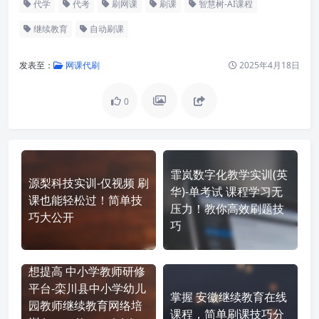
代学
代考
刷网课
刷课
智慧树-AI课程
继续教育
自动刷课
发表至：
网课代刷
2025年4月18日
0
霏岚数字化教学实训(英
源梨科技实训-仅视频 刷
华)-单考试 课程学习无
课也能轻松过！简单技
压力！教你高效刷题技
巧大公开
巧
想提高 中小学教师研修
平台-栾川县中小学幼儿
掌握 安徽继续教育在线
园教师继续教育网络培
课程，简单刷课技巧分