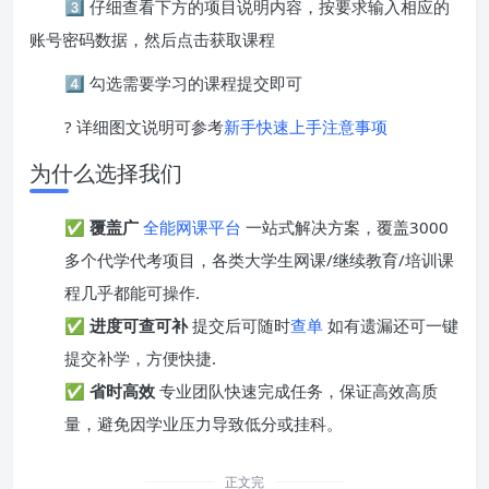
3️⃣ 仔细查看下方的项目说明内容，按要求输入相应的
账号密码数据，然后点击获取课程
4️⃣ 勾选需要学习的课程提交即可
? 详细图文说明可参考
新手快速上手注意事项
为什么选择我们
✅
覆盖广
全能网课平台
一站式解决方案，覆盖3000
多个代学代考项目，各类大学生网课/继续教育/培训课
程几乎都能可操作.
✅
进度可查可补
提交后可随时
查单
如有遗漏还可一键
提交补学，方便快捷.
✅
省时高效
专业团队快速完成任务，保证高效高质
量，避免因学业压力导致低分或挂科。
正文完