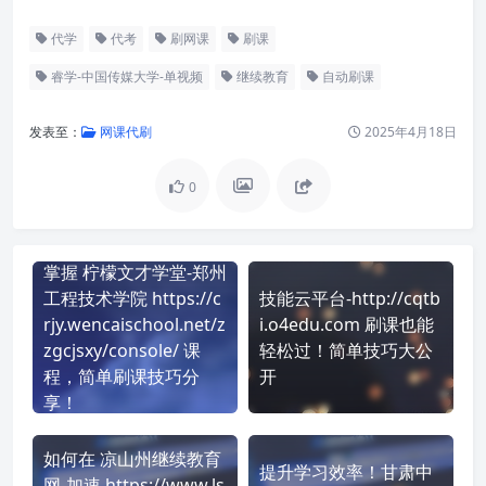
代学
代考
刷网课
刷课
睿学-中国传媒大学-单视频
继续教育
自动刷课
发表至：
网课代刷
2025年4月18日
0
掌握 柠檬文才学堂-郑州
工程技术学院 https://c
技能云平台-http://cqtb
rjy.wencaischool.net/z
i.o4edu.com 刷课也能
zgcjsxy/console/ 课
轻松过！简单技巧大公
程，简单刷课技巧分
开
享！
如何在 凉山州继续教育
提升学习效率！甘肃中
网-加速 https://www.ls