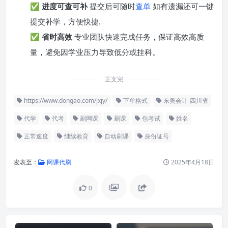
✅
进度可查可补
提交后可随时
查单
如有遗漏还可一键
提交补学，方便快捷.
✅
省时高效
专业团队快速完成任务，保证高效高质
量，避免因学业压力导致低分或挂科。
正文完
https://www.dongao.com/jxjy/
下单格式
东奥会计-四川省
代学
代考
刷网课
刷课
包考试
姓名
正常速度
继续教育
自动刷课
身份证号
发表至：
网课代刷
2025年4月18日
0