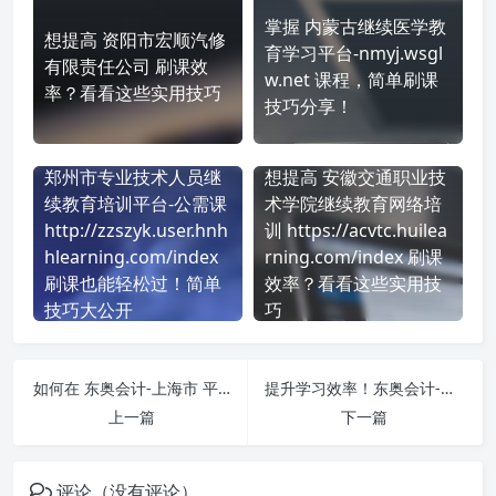
掌握 内蒙古继续医学教
想提高 资阳市宏顺汽修
育学习平台-nmyj.wsgl
有限责任公司 刷课效
w.net 课程，简单刷课
率？看看这些实用技巧
技巧分享！
郑州市专业技术人员继
想提高 安徽交通职业技
续教育培训平台-公需课
术学院继续教育网络培
http://zzszyk.user.hnh
训 https://acvtc.huilea
hlearning.com/index
rning.com/index 刷课
刷课也能轻松过！简单
效率？看看这些实用技
技巧大公开
巧
如何在 东奥会计-上海市 平台快速完成学习任务？
提升学习效率！东奥会计-天津市 刷课方法全揭秘
上一篇
下一篇
评论（没有评论）