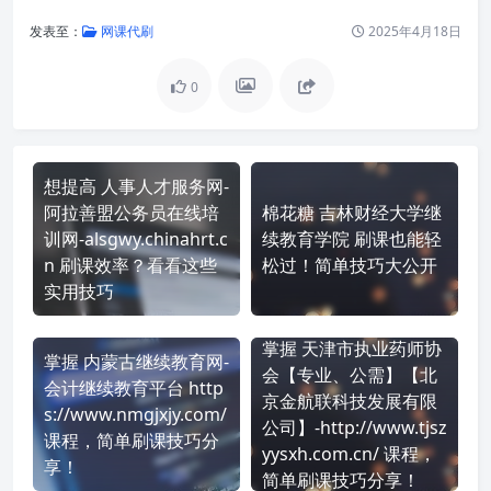
发表至：
网课代刷
2025年4月18日
0
想提高 人事人才服务网-
阿拉善盟公务员在线培
棉花糖 吉林财经大学继
训网-alsgwy.chinahrt.c
续教育学院 刷课也能轻
n 刷课效率？看看这些
松过！简单技巧大公开
实用技巧
掌握 天津市执业药师协
掌握 内蒙古继续教育网-
会【专业、公需】【北
会计继续教育平台 http
京金航联科技发展有限
s://www.nmgjxjy.com/
公司】-http://www.tjsz
课程，简单刷课技巧分
yysxh.com.cn/ 课程，
享！
简单刷课技巧分享！