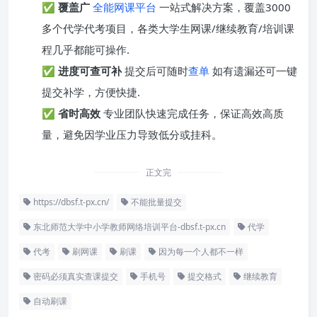
✅
覆盖广
全能网课平台
一站式解决方案，覆盖3000
多个代学代考项目，各类大学生网课/继续教育/培训课
程几乎都能可操作.
✅
进度可查可补
提交后可随时
查单
如有遗漏还可一键
提交补学，方便快捷.
✅
省时高效
专业团队快速完成任务，保证高效高质
量，避免因学业压力导致低分或挂科。
正文完
https://dbsf.t-px.cn/
不能批量提交
东北师范大学中小学教师网络培训平台-dbsf.t-px.cn
代学
代考
刷网课
刷课
因为每一个人都不一样
密码必须真实查课提交
手机号
提交格式
继续教育
自动刷课