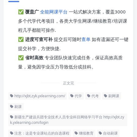
✅
覆盖广
全能网课平台
一站式解决方案，覆盖3000
多个代学代考项目，各类大学生网课/继续教育/培训课
程几乎都能可操作.
✅
进度可查可补
提交后可随时
查单
如有遗漏还可一键
提交补学，方便快捷.
✅
省时高效
专业团队快速完成任务，保证高效高质
量，避免因学业压力导致低分或挂科。
正文完
http://xjbt.zyk.yxlearning.com/
代学
代考
刷网课
刷课
新疆生产建设兵团专业技术人员专业科目网络学习平台 http://xjbt.zy
k.yxlearning.com/login
注意：这是专业课站点的自选课程
继续教育
自动刷课