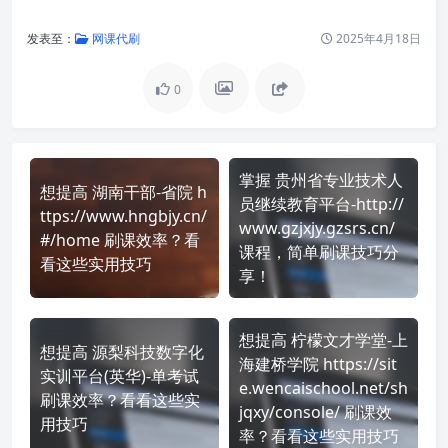
发表至：
网课代刷
2025年4月18日
0
掌握 贵州省专业技术人
想提高 湖南干部-省院 h
员继续教育平台-http://
ttps://www.hngbjy.cn/
www.gzjxjy.gzsrs.cn/
#/home 刷课效率？看
课程，简单刷课技巧分
看这些实用技巧
享！
想提高 柠檬文才学堂-上
想提高 源梨科技数字化
海建桥学院 https://sit
实训平台(英华)-单考试
e.wencaischool.net/sh
刷课效率？看看这些实
jqxy/console/ 刷课效
用技巧
率？看看这些实用技巧