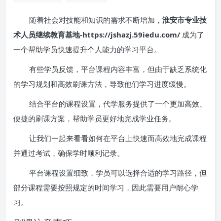
随着社会对技能和知识的需求不断增加，
淮安市专业技
术人员继续教育基地-https://jshazj.59iedu.com/
成为了
一个帮助学员快速提升个人能力的学习平台。
有些学员反馈，平台课程内容丰富，但由于缺乏系统化
的学习规划和高效刷课方法，导致他们学习进度缓慢。
结合平台的课程设置，代学服务提供了一个更加高效、
便捷的刷课方案，帮助学员更好地完成学业任务。
让我们一起来看看如何在平台上快速而高效地完成课程
并通过考试，确保学时顺利记录。
平台课程设置细致，学员可以选择合适的学习路径，但
部分课程需要按照规定的时间学习，因此需要用户耐心学
习。