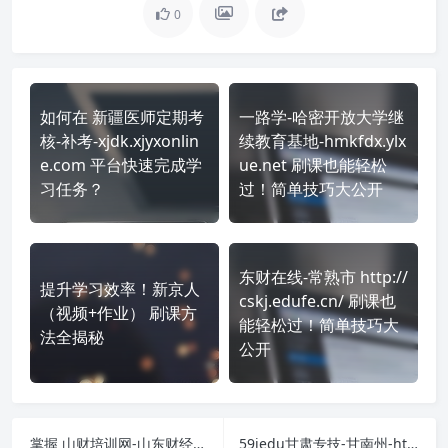
0
如何在 新疆医师定期考
一路学-哈密开放大学继
核-补考-xjdk.xjyxonlin
续教育基地-hmkfdx.ylx
e.com 平台快速完成学
ue.net 刷课也能轻松
习任务？
过！简单技巧大公开
东财在线-常熟市 http://
提升学习效率！新京人
cskj.edufe.cn/ 刷课也
（视频+作业） 刷课方
能轻松过！简单技巧大
法全揭秘
公开
掌握 山财培训网-山东财经大学继续教育学院【通用版】-http://training.sdufe.edu.cn/ 课程，简单刷课技巧分享！
59iedu甘肃专技-甘南州-https://gsgnzj.59iedu.com/ 课程学习无压力！教你高效刷题技巧