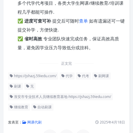
多个代学代考项目，各类大学生网课/继续教育/培训课
程几乎都能可操作.
✅
进度可查可补
提交后可随时
查单
如有遗漏还可一键
提交补学，方便快捷.
✅
省时高效
专业团队快速完成任务，保证高效高质
量，避免因学业压力导致低分或挂科。
正文完
https://jshazj.59iedu.com/
代学
代考
刷网课
刷课
无
淮安市专业技术人员继续教育基地-https://jshazj.59iedu.com/
继续教育
自动刷课
发表至：
网课代刷
2025年4月18日