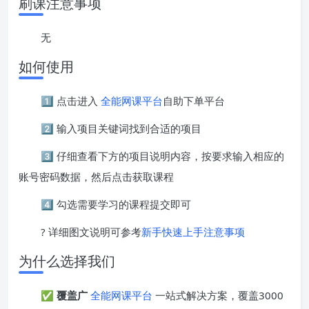
刷课注意事项
无
如何使用
1️⃣ 点击进入
全能网课平台
自助下单平台
2️⃣ 输入项目关键词找到合适的项目
3️⃣ 仔细查看下方的项目说明内容，按要求输入相应的
账号密码数据，然后点击获取课程
4️⃣ 勾选需要学习的课程提交即可
? 详细图文说明可参考
新手快速上手注意事项
为什么选择我们
✅
覆盖广
全能网课平台
一站式解决方案，覆盖3000