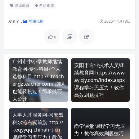
继续教育
自动刷课
发表至：
网课代刷
2025年4月18日
0
广州市中小学教师继续
安阳市专业技术人员继
教育网-专业科目/个人
续教育网 https://www.
选修科目 http://i.teach
ayjxjy.com/index.aspx
er.gzteacher.com/ 刷课
课程学习无压力！教你
也能轻松过！简单技巧
高效刷题技巧
大公开
人事人才服务网-兴安盟
科尔沁右翼前旗 http://
尚学课堂 课程学习无压
keqyyqq.chinahrt.cn
力！教你高效刷题技巧
课程学习无压力！教你