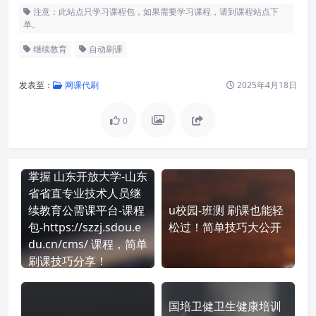
注意：此站点只学习课程包，如果需要学习课程，请到课程站点下
单。
继续教育
自动刷课
发表至：
网课代刷
2025年4月18日
0
掌握 山东开放大学-山东
省省直专业技术人员继
续教育公需课平台-课程
u校园-班测 刷课也能轻
包-https://szzj.sdou.e
松过！简单技巧大公开
du.cn/cms/ 课程，简单
刷课技巧分享！
国培卫健卫生健康培训