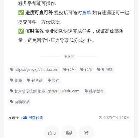
程几乎都能可操作.
✅
进度可查可补
提交后可随时
查单
如有遗漏还可一键
提交补学，方便快捷.
✅
省时高效
专业团队快速完成任务，保证高效高质
量，避免因学业压力导致低分或挂科。
正文完
https://gsbyzj.59iedu.com
代学
代考
刷网课
刷课
包考试
常速
甘肃省专技(白银市)-gsbyzj.59iedu.com
继续教育
自动刷课
发表至：
网课代刷
2025年4月18日
0