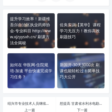
提升学习效率！新疆维
吾尔自治区执业药师协
佐奂实训【英华】 课程
会-专业科目 http://ww
学习无压力！教你高效
w.xjzyysxh.cn/ 刷课方
刷题技巧
法全揭秘
如何在 华医网-住院规
新国开-30天3000次 刷
培-加速 平台快速完成学
课也能轻松过！简单技
习任务？
巧大公开
绍兴市专业技术人员继续教育平台-http://220.191.224.159 刷课也能轻松过！简单技巧大公开
想提高 甘肃省水利水电勘测设计研究院-gsgczx.lllnet.cn 刷课效率？看看这些实用技巧
上一篇
下一篇