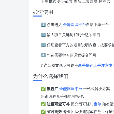
下单格式 身份证号 姓名 正常速度 包考试
如何使用
1️⃣ 点击进入
全能网课平台
自助下单平台
2️⃣ 输入项目关键词找到合适的项目
3️⃣ 仔细查看下方的项目说明内容，按要
4️⃣ 勾选需要学习的课程提交即可
? 详细图文说明可参考
新手快速上手注意事
为什么选择我们
✅
覆盖广
全能网课平台
一站式解决方案，
培训课程几乎都能可操作.
✅
进度可查可补
提交后可随时
查单
如有遗
✅
省时高效
专业团队快速完成任务，保证