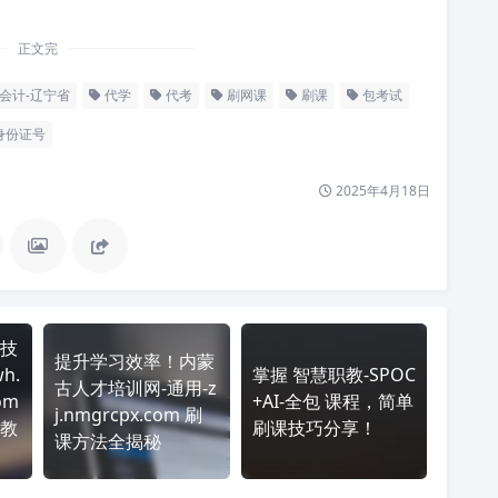
正文完
会计-辽宁省
代学
代考
刷网课
刷课
包考试
身份证号
2025年4月18日
技
提升学习效率！内蒙
h.
掌握 智慧职教-SPOC
古人才培训网-通用-z
com
+AI-全包 课程，简单
j.nmgrcpx.com 刷
教
刷课技巧分享！
课方法全揭秘