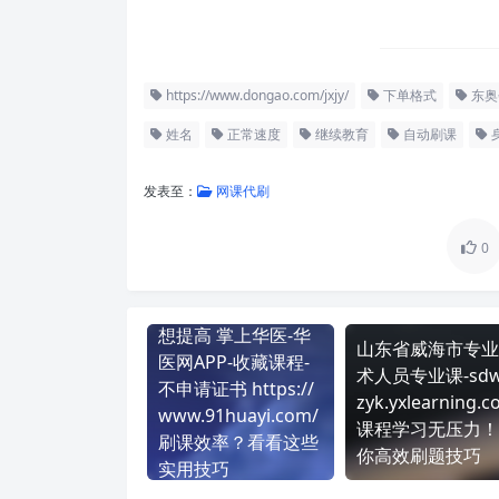
https://www.dongao.com/jxjy/
下单格式
东奥
姓名
正常速度
继续教育
自动刷课
发表至：
网课代刷
0
想提高 掌上华医-华
山东省威海市专业
医网APP-收藏课程-
术人员专业课-sdw
不申请证书 https://
zyk.yxlearning.
www.91huayi.com/
课程学习无压力！
刷课效率？看看这些
你高效刷题技巧
实用技巧