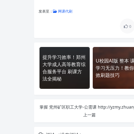
发表至：
网课代刷
0
提升学习效率！郑州
U校园AI版 整本 
大学成人高等教育综
学习无压力！教你
合服务平台 刷课方
效刷题技巧
法全揭秘
上一篇