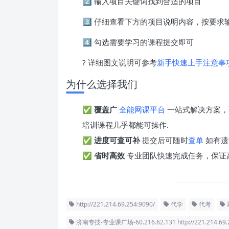
2️⃣ 输入项目关键词找到合适的项目
3️⃣ 仔细查看下方的项目说明内容，按要
4️⃣ 勾选需要学习的课程提交即可
? 详细图文说明可参考
新手快速上手注意事
为什么选择我们
✅
覆盖广
全能网课平台
一站式解决方案，
培训课程几乎都能可操作.
✅
进度可查可补
提交后可随时
查单
如有遗
✅
省时高效
专业团队快速完成任务，保证
http://221.214.69.254:9090/
代学
代考
济南专技-专业课广场-60.216.62.131 http://221.214.69.2