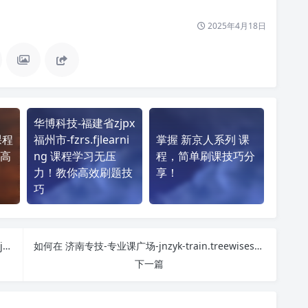
2025年4月18日
华博科技-福建省zjpx
课程
福州市-fzrs.fjlearni
掌握 新京人系列 课
高
ng 课程学习无压
程，简单刷课技巧分
力！教你高效刷题技
享！
巧
掌握 兖州矿区职工大学-公需课 http://yzmy.zhuanjipx.com/ 课程，简单刷课技巧分享！
如何在 济南专技-专业课广场-jnzyk-train.treewises.com http://221.214.69.254:9090/ 平台快速完成学习任务？
下一篇