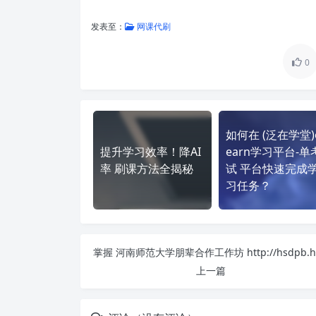
发表至：
网课代刷
0
如何在 (泛在学堂)o
提升学习效率！降AI
earn学习平台-单
率 刷课方法全揭秘
试 平台快速完成
习任务？
上一篇