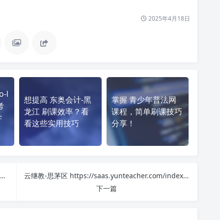
2025年4月18日
-l
想提高 东奥会计-黑
掌握 青少年普法网
考
龙江 刷课效率？看
课程，简单刷课技巧
学
看这些实用技巧
分享！
掌握 河南师范大学朋辈合作工作坊 http://hsdpb.henanteacher.cn/ 课程，简单刷课技巧分享！
云继教-思茅区 https://saas.yunteacher.com/index?orgCode=simaoqu 刷课也能轻松过！简单技巧大公开
下一篇