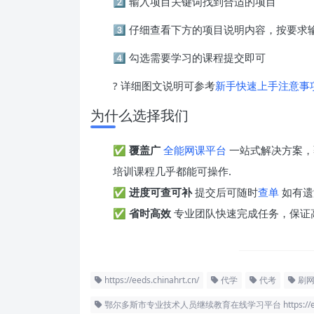
2️⃣ 输入项目关键词找到合适的项目
3️⃣ 仔细查看下方的项目说明内容，按要
4️⃣ 勾选需要学习的课程提交即可
? 详细图文说明可参考
新手快速上手注意事
为什么选择我们
✅
覆盖广
全能网课平台
一站式解决方案，
培训课程几乎都能可操作.
✅
进度可查可补
提交后可随时
查单
如有遗
✅
省时高效
专业团队快速完成任务，保证
https://eeds.chinahrt.cn/
代学
代考
刷网
鄂尔多斯市专业技术人员继续教育在线学习平台 https://eeds.c