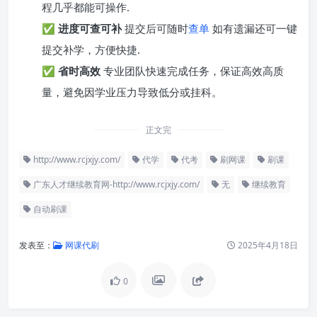
程几乎都能可操作.
✅
进度可查可补
提交后可随时
查单
如有遗漏还可一键
提交补学，方便快捷.
✅
省时高效
专业团队快速完成任务，保证高效高质
量，避免因学业压力导致低分或挂科。
正文完
http://www.rcjxjy.com/
代学
代考
刷网课
刷课
广东人才继续教育网-http://www.rcjxjy.com/
无
继续教育
自动刷课
发表至：
网课代刷
2025年4月18日
0