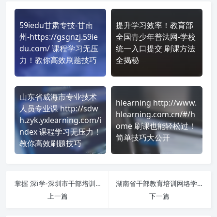
59iedu甘肃专技-甘南
提升学习效率！教育部
州-https://gsgnzj.59ie
全国青少年普法网-学校
du.com/ 课程学习无压
统一入口提交 刷课方法
力！教你高效刷题技巧
全揭秘
山东省威海市专业技术
hlearning http://www.
人员专业课 http://sdw
hlearning.com.cn/#/h
h.zyk.yxlearning.com/i
ome 刷课也能轻松过！
ndex 课程学习无压力！
简单技巧大公开
教你高效刷题技巧
掌握 深i学-深圳市干部培训网络学院-https://szxy.szzhdj.gov.cn/ 课程，简单刷课技巧分享！
湖南省干部教育培训网络学院-https://www.hngbjy.com/ 刷课也能轻松过！简单技巧大公开
上一篇
下一篇