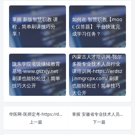
掌握 新版智慧职教 课
如何在 智慧职教【moo
程，简单刷课技巧分
c 仅答题】 平台快速完
享！
成学习任务？
内蒙古人才培训网-鄂尔
陇东学院省级继续教育
多斯专业技术人员行业
基地-www.gszxjy.net
课培训网-https://erdsz
刷课也能轻松过！简单
j.nmgrcpx.com/ 刷课
技巧大公开
也能轻松过！简单技巧
大公开
华医网-医师定考-https://dk.91huayi.com/ 课程学习无压力！教你高效刷题技巧
掌握 安徽省专业技术人员继续教育网络培训平台(徽学网)-总台-http://www.huilearning.com/ 课程，简单刷课技巧分享！
上一篇
下一篇