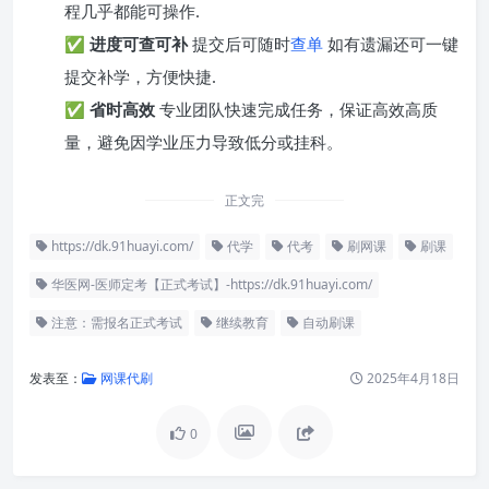
程几乎都能可操作.
✅
进度可查可补
提交后可随时
查单
如有遗漏还可一键
提交补学，方便快捷.
✅
省时高效
专业团队快速完成任务，保证高效高质
量，避免因学业压力导致低分或挂科。
正文完
https://dk.91huayi.com/
代学
代考
刷网课
刷课
华医网-医师定考【正式考试】-https://dk.91huayi.com/
注意：需报名正式考试
继续教育
自动刷课
发表至：
网课代刷
2025年4月18日
0