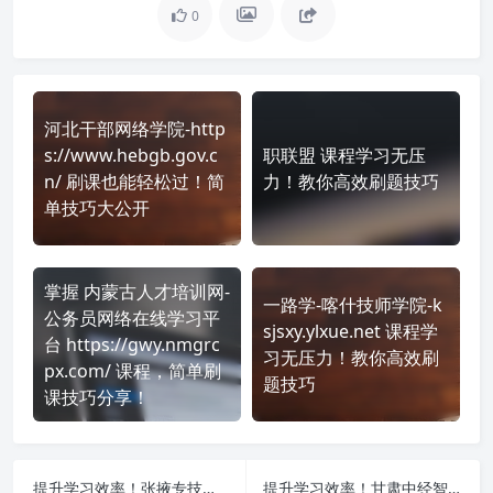
0
河北干部网络学院-http
s://www.hebgb.gov.c
职联盟 课程学习无压
n/ 刷课也能轻松过！简
力！教你高效刷题技巧
单技巧大公开
掌握 内蒙古人才培训网-
一路学-喀什技师学院-k
公务员网络在线学习平
sjsxy.ylxue.net 课程学
台 https://gwy.nmgrc
习无压力！教你高效刷
px.com/ 课程，简单刷
题技巧
课技巧分享！
提升学习效率！张掖专技在线培训平台-https://zjjy-zy.ceivs.cn/ 刷课方法全揭秘
提升学习效率！甘肃中经智源继续教育平台-定西市-https://dx.gswdzy.com/ 刷课方法全揭秘