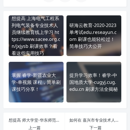
想提高 上海电气工程系
列电气装备专业技术人
研海云教育-2020-2023
员继续教育线上学习 ht
单考试edu.reseayun.c
tps://www.sacee.org.c
om 刷课也能轻松过！
n/jxjysb 刷课效率？看
简单技巧大公开
看这些实用技巧
掌握 睿学-新疆农业大
提升学习效率！睿学-中
学-单视频 课程，简单刷
国地质大学-cugyj.cug.
课技巧分享！
edu.cn 刷课方法全揭秘
想提高 师大学堂-华东师范大学开放教育学院 https://wljy.ecnusole.com/mh 刷课效率？看看这些实用技巧
如何在 嘉兴市专业技术人员继续教育平台-http://zy.jxkp.net/ 平台快速完成学习任务？
上一篇
下一篇