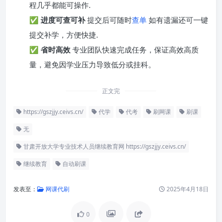
程几乎都能可操作.
✅
进度可查可补
提交后可随时
查单
如有遗漏还可一键
提交补学，方便快捷.
✅
省时高效
专业团队快速完成任务，保证高效高质
量，避免因学业压力导致低分或挂科。
正文完
https://gszjjy.ceivs.cn/
代学
代考
刷网课
刷课
无
甘肃开放大学专业技术人员继续教育网 https://gszjjy.ceivs.cn/
继续教育
自动刷课
发表至：
网课代刷
2025年4月18日
0