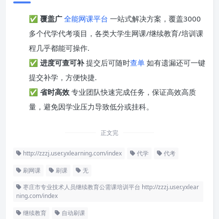
✅
覆盖广
全能网课平台
一站式解决方案，覆盖3000
多个代学代考项目，各类大学生网课/继续教育/培训课
程几乎都能可操作.
✅
进度可查可补
提交后可随时
查单
如有遗漏还可一键
提交补学，方便快捷.
✅
省时高效
专业团队快速完成任务，保证高效高质
量，避免因学业压力导致低分或挂科。
正文完
http://zzzj.user.yxlearning.com/index
代学
代考
刷网课
刷课
无
枣庄市专业技术人员继续教育公需课培训平台 http://zzzj.user.yxlear
ning.com/index
继续教育
自动刷课