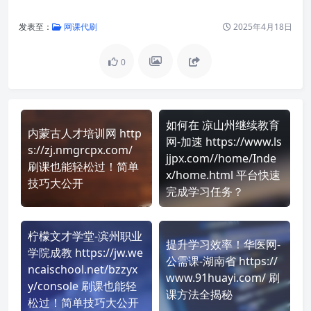
发表至：
网课代刷
2025年4月18日
0
如何在 凉山州继续教育
内蒙古人才培训网 http
网-加速 https://www.ls
s://zj.nmgrcpx.com/
jjpx.com//home/Inde
刷课也能轻松过！简单
x/home.html 平台快速
技巧大公开
完成学习任务？
柠檬文才学堂-滨州职业
提升学习效率！华医网-
学院成教 https://jw.we
公需课-湖南省 https://
ncaischool.net/bzzyx
www.91huayi.com/ 刷
y/console 刷课也能轻
课方法全揭秘
松过！简单技巧大公开