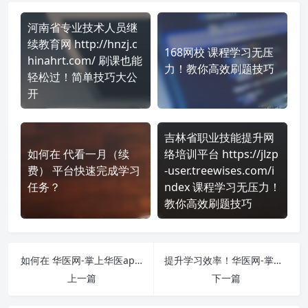
河南省专业技术人员继
续教育网 http://hnzj.c
168网校 课程学习无压
hinahrt.com/ 刷课也能
力！教你高效刷题技巧
轻松过！简单技巧大公
开
吉林省职业技能提升网
如何在 代看一月（续
络培训平台 https://jlzp
费） 平台快速完成学习
-user.treewises.com/i
任务？
ndex 课程学习无压力！
教你高效刷题技巧
如何在 华医网-掌上华医app-区域培训-三基三严-www.91huayi.com 平台快速完成学习任务？
提升学习效率！华医网-掌上华医app-住院规培-www.91huayi.com 刷课方法全揭秘
上一篇
下一篇