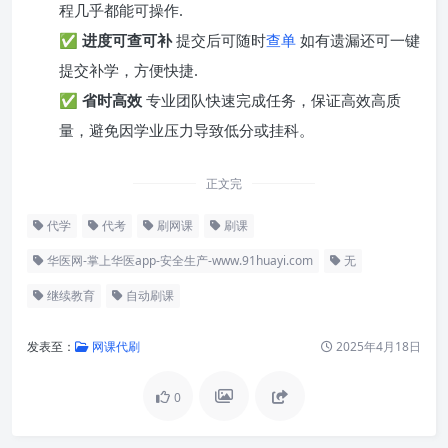
程几乎都能可操作.
✅
进度可查可补
提交后可随时
查单
如有遗漏还可一键
提交补学，方便快捷.
✅
省时高效
专业团队快速完成任务，保证高效高质
量，避免因学业压力导致低分或挂科。
正文完
代学
代考
刷网课
刷课
华医网-掌上华医app-安全生产-www.91huayi.com
无
继续教育
自动刷课
发表至：
网课代刷
2025年4月18日
0