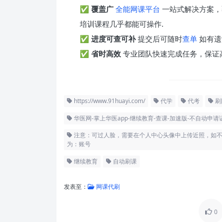
✅
覆盖广
全能网课平台
一站式解决方案，
培训课程几乎都能可操作.
✅
进度可查可补
提交后可随时
查单
如有遗
✅
省时高效
专业团队快速完成任务，保证
https://www.91huayi.com/
代学
代考
刷
华医网-掌上华医app-继续教育-查课-加速版-不自动申请证书-http
注意：可过人脸，需要在个人中心头像中上传近照，如不
为：账号
继续教育
自动刷课
发表至：
网课代刷
0