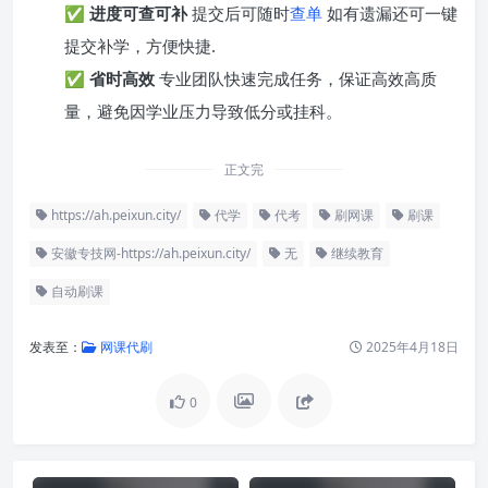
✅
进度可查可补
提交后可随时
查单
如有遗漏还可一键
提交补学，方便快捷.
✅
省时高效
专业团队快速完成任务，保证高效高质
量，避免因学业压力导致低分或挂科。
正文完
https://ah.peixun.city/
代学
代考
刷网课
刷课
安徽专技网-https://ah.peixun.city/
无
继续教育
自动刷课
发表至：
网课代刷
2025年4月18日
0