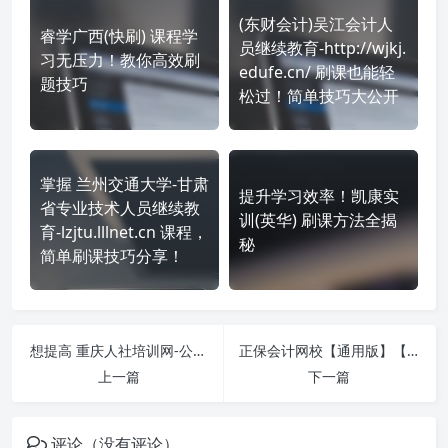
(东财会计)吴江会计人
睿学广西(快刷) 课程学
员继续教育-http://wjkj.
习无压力！教你高效刷
edufe.cn/ 刷课也能轻
题技巧
松过！简单技巧大公开
掌握 兰州交通大学-甘肃
提升学习效率！凯康实
省专业技术人员继续教
训(英华) 刷课方法全揭
育-lzjtu.lllnet.cn 课程，
秘
简单刷课技巧分享！
想提高 重庆人社培训网-公需课-https://www.cqrspx.cn/ 刷课效率？看看这些实用技巧
正保会计网校【通用版】【9:00-21:00】-https://jxjy.chinaacc.com/ 课程学习无压力！教你高效刷题技巧
上一篇
下一篇
评论（没有评论）