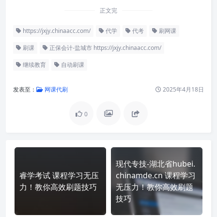
正文完
https://jxjy.chinaacc.com/
代学
代考
刷网课
刷课
正保会计-盐城市 https://jxjy.chinaacc.com/
继续教育
自动刷课
发表至：
网课代刷
2025年4月18日
0
现代专技-湖北省hubei.
睿学考试 课程学习无压
chinamde.cn 课程学习
力！教你高效刷题技巧
无压力！教你高效刷题
技巧