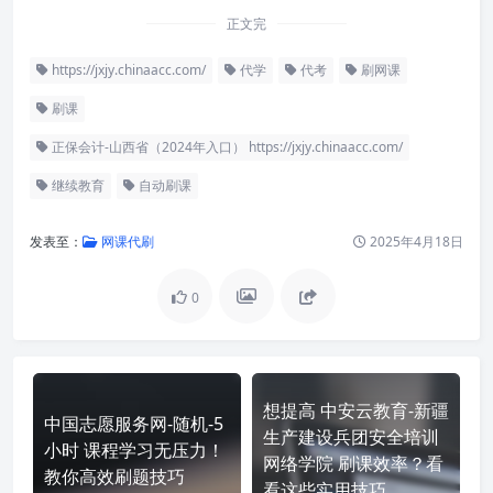
正文完
https://jxjy.chinaacc.com/
代学
代考
刷网课
刷课
正保会计-山西省（2024年入口） https://jxjy.chinaacc.com/
继续教育
自动刷课
发表至：
网课代刷
2025年4月18日
0
想提高 中安云教育-新疆
中国志愿服务网-随机-5
生产建设兵团安全培训
小时 课程学习无压力！
网络学院 刷课效率？看
教你高效刷题技巧
看这些实用技巧