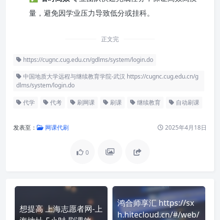
量，避免因学业压力导致低分或挂科。
正文完
https://cugnc.cug.edu.cn/gdlms/system/login.do
中国地质大学远程与继续教育学院-武汉 https://cugnc.cug.edu.cn/g
dlms/system/login.do
代学
代考
刷网课
刷课
继续教育
自动刷课
发表至：
网课代刷
2025年4月18日
0
鸿合师享汇 https://sx
想提高 上海志愿者网-上
h.hitecloud.cn/#/web/