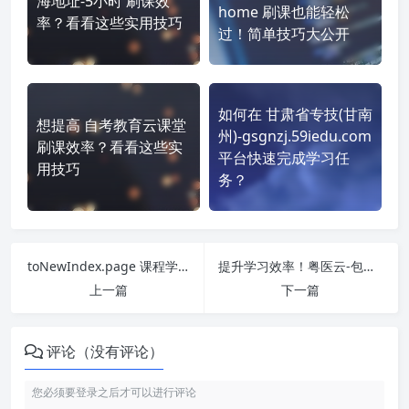
海地址-5小时 刷课效
home 刷课也能轻松
率？看看这些实用技巧
过！简单技巧大公开
如何在 甘肃省专技(甘南
想提高 自考教育云课堂
州)-gsgnzj.59iedu.com
刷课效率？看看这些实
平台快速完成学习任
用技巧
务？
toNewIndex.page 课程学习无压力！教你高效刷题技巧
提升学习效率！粤医云-包月 http://yue1yun.com/#/web/index 刷课方法全揭秘
上一篇
下一篇
评论（没有评论）