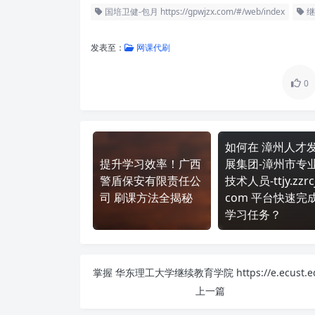
国培卫健-包月 https://gpwjzx.com/#/web/index
继
发表至：
网课代刷
0
如何在 漳州人才
提升学习效率！广西
展集团-漳州市专
警盾保安有限责任公
技术人员-ttjy.zzrcj
司 刷课方法全揭秘
com 平台快速完
学习任务？
上一篇