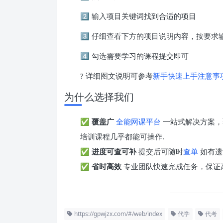
2️⃣ 输入项目关键词找到合适的项目
3️⃣ 仔细查看下方的项目说明内容，按要
4️⃣ 勾选需要学习的课程提交即可
? 详细图文说明可参考
新手快速上手注意事
为什么选择我们
✅
覆盖广
全能网课平台
一站式解决方案，
培训课程几乎都能可操作.
✅
进度可查可补
提交后可随时
查单
如有遗
✅
省时高效
专业团队快速完成任务，保证
https://gpwjzx.com/#/web/index
代学
代考