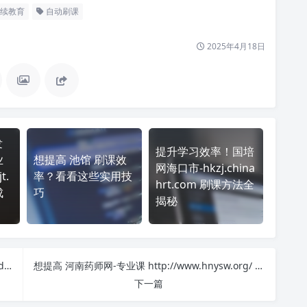
续教育
自动刷课
2025年4月18日
发
提升学习效率！国培
业
想提高 池馆 刷课效
网海口市-hkzj.china
t.
率？看看这些实用技
hrt.com 刷课方法全
成
巧
揭秘
掌握 华东理工大学继续教育学院 https://e.ecust.edu.cn/portal/ 课程，简单刷课技巧分享！
想提高 河南药师网-专业课 http://www.hnysw.org/ 刷课效率？看看这些实用技巧
下一篇