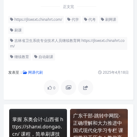
正文完
https://jlswsxt.chinahrt.com/
代学
代考
刷网课
刷课
吉林省卫生系统专业技术人员继续教育网 https://jlswsxt.chinahrt.co
m/
继续教育
自动刷课
发表至：
网课代刷
2025年4月18日
0
广东干部-跳转中网院-
掌握 东奥会计-山西省 h
正确理解和大力推进中
ttps://shanxi.dongao.
国式现代化学习专栏 课
cn/ 课程，简单刷课技