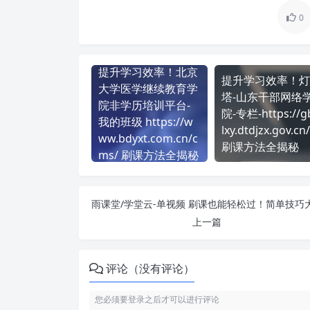
0
提升学习效率！北京
提升学习效率！灯
大学医学继续教育学
塔-山东干部网络
院非学历培训平台-
院-专栏-https://
我的班级 https://w
lxy.dtdjzx.gov.cn/
ww.bdyxt.com.cn/c
刷课方法全揭秘
ms/ 刷课方法全揭秘
上一篇
评论（没有评论）