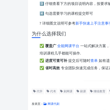
3️⃣ 仔细查看下方的项目说明内容，按要
4️⃣ 勾选需要学习的课程提交即可
? 详细图文说明可参考
新手快速上手注意事
为什么选择我们
✅
覆盖广
全能网课平台
一站式解决方案，
培训课程几乎都能可操作.
✅
进度可查可补
提交后可随时
查单
如有遗
✅
省时高效
专业团队快速完成任务，保证
代学
代考
刷网课
刷课
继续教育
发表至：
网课代刷