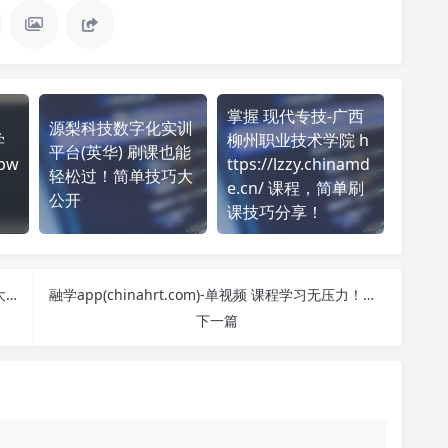
掌握 现代专技-广西
源梨科技数字化实训
学
柳州职业技术学院 h
平台(英华) 刷课也能
gbw
ttps://lzzy.chinamd
轻松过！简单技巧大
e.cn/ 课程，简单刷
公开
课技巧分享！
雨课堂/学堂云-单视频 刷课也能轻松过！简单技巧大公开
融学app(chinahrt.com)-单视频 课程学习无压力！教你高效刷题技巧
下一篇