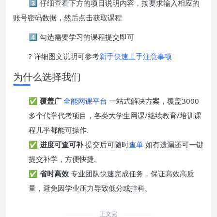
3️⃣ 仔细查看下方的项目说明内容，按要求输入相应的
账号密码数据，然后点击获取课程
4️⃣ 勾选需要学习的课程提交即可
? 详细图文说明可参考
新手快速上手注意事项
为什么选择我们
✅
覆盖广
全能网课平台
一站式解决方案，覆盖3000
多个代学代考项目，各类大学生网课/继续教育/培训课
程几乎都能可操作.
✅
进度可查可补
提交后可随时
查单
如有遗漏还可一键
提交补学，方便快捷.
✅
省时高效
专业团队快速完成任务，保证高效高质
量，避免因学业压力导致低分或挂科。
正文完