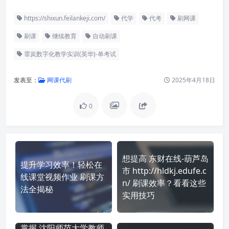
https://shixun.feilankeji.com/
代学
代考
刷网课
刷课
继续教育
自动刷课
霏岚数字化教学实训(英华)-单考试
发表至：
网课代刷
2025年4月18日
0
想提高 东财在线-葫芦岛
提升学习效率！轻松在
市 http://hldkj.edufe.c
线课堂视频作业 刷课方
n/ 刷课效率？看看这些
法全揭秘
实用技巧
掌握 沈阳师范大学教师