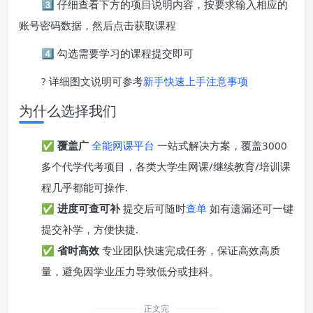
3️⃣ 仔细查看下方的项目说明内容，按要求输入相应的
账号密码数据，然后点击获取课程
4️⃣ 勾选需要学习的课程提交即可
? 详细图文说明可参考
新手快速上手注意事项
为什么选择我们
✅
覆盖广
全能网课平台
一站式解决方案，覆盖3000
多个代学代考项目，各类大学生网课/继续教育/培训课
程几乎都能可操作.
✅
进度可查可补
提交后可随时
查单
如有遗漏还可一键
提交补学，方便快捷.
✅
省时高效
专业团队快速完成任务，保证高效高质
量，避免因学业压力导致低分或挂科。
正文完