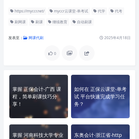
https://myccr.net/
myccr云课堂-单考试
代学
代考
刷网课
刷课
继续教育
自动刷课
发表至：
网课代刷
2025年4月18日
0
掌握 正保会计-广西 课
如何在 正保云课堂-单考
程，简单刷课技巧分
试 平台快速完成学习任
享！
务？
掌握 河南科技大学专业
东奥会计-浙江省-http