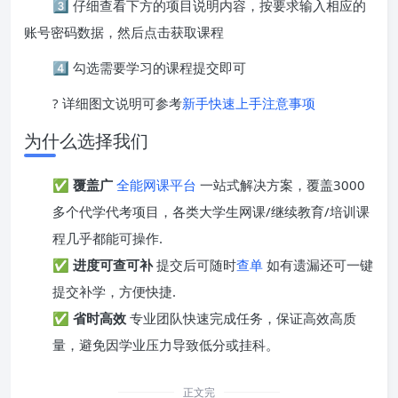
3️⃣ 仔细查看下方的项目说明内容，按要求输入相应的
账号密码数据，然后点击获取课程
4️⃣ 勾选需要学习的课程提交即可
? 详细图文说明可参考
新手快速上手注意事项
为什么选择我们
✅
覆盖广
全能网课平台
一站式解决方案，覆盖3000
多个代学代考项目，各类大学生网课/继续教育/培训课
程几乎都能可操作.
✅
进度可查可补
提交后可随时
查单
如有遗漏还可一键
提交补学，方便快捷.
✅
省时高效
专业团队快速完成任务，保证高效高质
量，避免因学业压力导致低分或挂科。
正文完