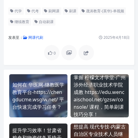
代学
代考
刷网课
刷课
晟涛教育-(英华)-单视频
继续教育
自动刷课
发表至：
网课代刷
2025年4月18日
0
掌握 柠檬文才学堂-广州
如何在 华医网-继教医学
涉外经济职业技术学院
教育平台-https://chen
成教 https://edu.wenc
gducme.wsglw.net/ 平
aischool.net/gzsw/co
台快速完成学习任务？
nsole/ 课程，简单刷课
技巧分享！
想提高 现代专技-内蒙古
提升学习效率！甘肃省
自治区专业技术人员继
粮食和物资储备系统干