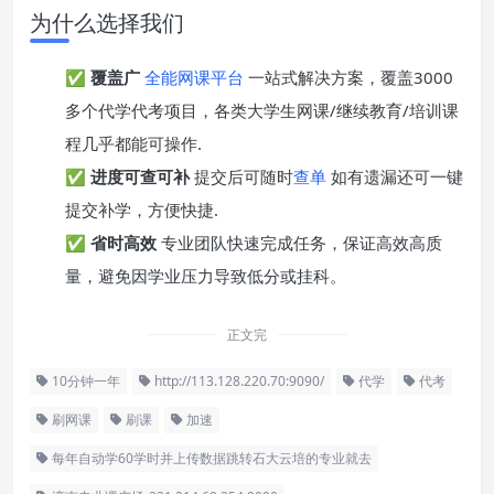
为什么选择我们
✅
覆盖广
全能网课平台
一站式解决方案，覆盖3000
多个代学代考项目，各类大学生网课/继续教育/培训课
程几乎都能可操作.
✅
进度可查可补
提交后可随时
查单
如有遗漏还可一键
提交补学，方便快捷.
✅
省时高效
专业团队快速完成任务，保证高效高质
量，避免因学业压力导致低分或挂科。
正文完
10分钟一年
http://113.128.220.70:9090/
代学
代考
刷网课
刷课
加速
每年自动学60学时并上传数据跳转石大云培的专业就去