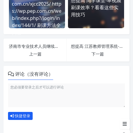
想提高 尚学课堂-单视频
com.cn/xjcc2025/ http
刷课效率？看看这些实
s://wp.pep.com.cn/we
用技巧
b/index.php?/login/in
dex/144/1/ 刷课方法全
揭秘
济南市专业技术人员继续教育公共服务平台-113.128.220.70:9090-公需课 刷课也能轻松过！简单技巧大公开
想提高 江苏教师管理系统-开学第一课-www.jste.net.cn 刷课效率？看看这些实用技巧
上一篇
下一篇
评论（没有评论）
刷课注意事项
如何使用
快捷登录
为什么选择我们