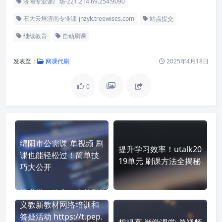
济南专业课广场-221.214.69.254:9090
石大云培济南专业课-jnzyk.treewises.com
站点提交
继续教育
自动刷课
发表至：
网课代刷
2025年4月18日
0
绵阳市公需课-单视频 刷
提升学习效率！utalk20
课也能轻松过！简单技
19单元 刷课方法全揭秘
巧大公开
提升学习效率！人教版
义教新教材网络培训和
答疑活动 https://t.pep.