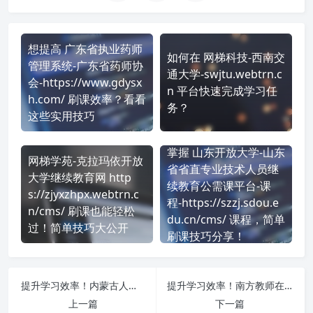
想提高 广东省执业药师
如何在 网梯科技-西南交
管理系统-广东省药师协
通大学-swjtu.webtrn.c
会-https://www.gdysx
n 平台快速完成学习任
h.com/ 刷课效率？看看
务？
这些实用技巧
掌握 山东开放大学-山东
网梯学苑-克拉玛依开放
省省直专业技术人员继
大学继续教育网 http
续教育公需课平台-课
s://zjyxzhpx.webtrn.c
程-https://szzj.sdou.e
n/cms/ 刷课也能轻松
du.cn/cms/ 课程，简单
过！简单技巧大公开
刷课技巧分享！
提升学习效率！内蒙古人才培训网-通用-zj.nmgrcpx.com 刷课方法全揭秘
提升学习效率！南方教师在线-河南省中小学教师信息技术应用能力提升工程-hn.southteacher.com 刷课方法全揭秘
上一篇
下一篇