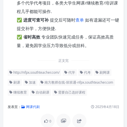
多个代学代考项目，各类大学生网课/继续教育/培训课
程几乎都能可操作.
✅
进度可查可补
提交后可随时
查单
如有遗漏还可一键
提交补学，方便快捷.
✅
省时高效
专业团队快速完成任务，保证高效高质
量，避免因学业压力导致低分或挂科。
正文完
http://nfpx.southteacher.com/
代学
代考
刷网课
刷课
加速
南方教师在线-班班通-nfpx.southteacher.com
继续教育
自动刷课
需要自己选好课程
发表至：
网课代刷
2025年4月18日
0