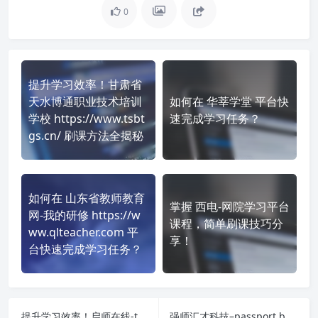
0
提升学习效率！甘肃省
天水博通职业技术培训
如何在 华莘学堂 平台快
学校 https://www.tsbt
速完成学习任务？
gs.cn/ 刷课方法全揭秘
如何在 山东省教师教育
掌握 西电-网院学习平台
网-我的研修 https://w
课程，简单刷课技巧分
ww.qlteacher.com 平
享！
台快速完成学习任务？
提升学习效率！启师在线-tip.bnu.edu.cn 刷课方法全揭秘
强师汇才科技–passport.besteacher.com.cn通用 课程学习无压力！教你高效刷题技巧