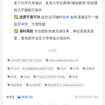
多个代学代考项目，各类大学生网课/继续教育/培训课
程几乎都能可操作.
✅
进度可查可补
提交后可随时
查单
如有遗漏还可一键
提交补学，方便快捷.
✅
省时高效
专业团队快速完成任务，保证高效高质
量，避免因学业压力导致低分或挂科。
正文完
2024年“强师工程”公民办
http://www.qnzedu.cn/
中小学、幼儿园教师全员集中培训
代学
代考
刷网课
刷课
加速
可以自己选择学习的是
常速
继续教育
自动刷课
黔南教育云-www.qnzedu.cn
发表至：
网课代刷
2025年4月18日