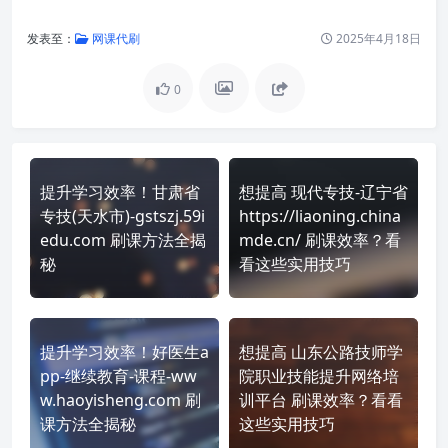
发表至：
网课代刷
2025年4月18日
0
提升学习效率！甘肃省
想提高 现代专技-辽宁省
专技(天水市)-gstszj.59i
https://liaoning.china
edu.com 刷课方法全揭
mde.cn/ 刷课效率？看
秘
看这些实用技巧
提升学习效率！好医生a
想提高 山东公路技师学
pp-继续教育-课程-ww
院职业技能提升网络培
w.haoyisheng.com 刷
训平台 刷课效率？看看
课方法全揭秘
这些实用技巧