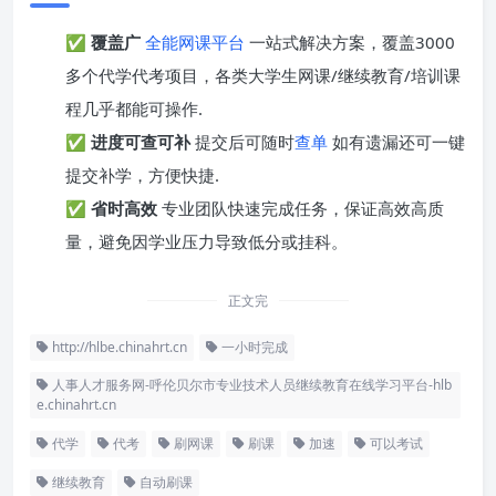
✅
覆盖广
全能网课平台
一站式解决方案，覆盖3000
多个代学代考项目，各类大学生网课/继续教育/培训课
程几乎都能可操作.
✅
进度可查可补
提交后可随时
查单
如有遗漏还可一键
提交补学，方便快捷.
✅
省时高效
专业团队快速完成任务，保证高效高质
量，避免因学业压力导致低分或挂科。
正文完
http://hlbe.chinahrt.cn
一小时完成
人事人才服务网-呼伦贝尔市专业技术人员继续教育在线学习平台-hlb
e.chinahrt.cn
代学
代考
刷网课
刷课
加速
可以考试
继续教育
自动刷课