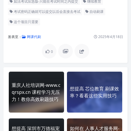
如法考试应急版-只能在考试时间之内提交
继续教育
考试密码正确就可以提交以后会直接去考试
自动刷课
这个项目只需要
发表至：
网课代刷
2025年4月18日
0
重庆人社培训网-www.c
想提高 芯位教育 刷课效
qrspx.cn 课程学习无压
率？看看这些实用技巧
力！教你高效刷题技巧
想提高 深圳市万德福宠
如何在 人事人才服务网-