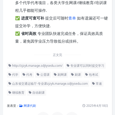
多个代学代考项目，各类大学生网课/继续教育/培训课
程几乎都能可操作.
✅
进度可查可补
提交后可随时
查单
如有遗漏还可一键
提交补学，方便快捷.
✅
省时高效
专业团队快速完成任务，保证高效高质
量，避免因学业压力导致低分或挂科。
正文完
http://zjzyk.manage.sdjtysedu.com/
专业课可以同时提交学习
代学
代考
公需课
刷网课
刷课
包考试
山东省交通运输厅-专业课zjzyk.manage.sdjtysedu.com
常速
继续教育
自动刷课
发表至：
网课代刷
2025年4月18日