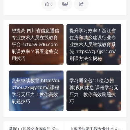
0
想提高 四川省信息通信
提升学习效率！浙江省
专业技术人员在线教育
住房和城乡建设行业专
平台-sctx.59iedu.com
业技术人员继续教育系
刷课效率？看看这些实
统-https://zj.zjjsrc.cn/
用技巧
刷课方法全揭秘
贵州继续教育-http://gu
学习通全包1:1稳定(推
izhou.zxjxjy.com/ 课程
荐)夜间休息 课程学习无
学习无压力！教你高效
压力！教你高效刷题技
刷题技巧
巧
掌握 山东省交通运输厅-公需课zjzyk.manage.sdjtysedu.com 课程，简单刷课技巧分享！
山东省快递工程专业技术人员-sdkd.yxlearning.com 刷课也能轻松过！简单技巧大公开