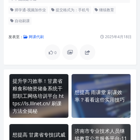
师学通-视频加作业
提交格式为：手机号
继续教育
自动刷课
发表至：
网课代刷
2025年4月18日
0
提升学习效率！甘肃省
粮食和物资储备系统干
想提高 雨课堂 刷课效
部职工网络培训平台 ht
率？看看这些实用技巧
tps://ls.lllnet.cn/ 刷课
方法全揭秘
济南市专业技术人员继
想提高 甘肃省专技(武威
续教育公共服务平台-11