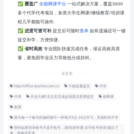
✅
覆盖广
全能网课平台
一站式解决方案，覆盖3000
多个代学代考项目，各类大学生网课/继续教育/培训课
程几乎都能可操作.
✅
进度可查可补
提交后可随时
查单
如有遗漏还可一键
提交补学，方便快捷.
✅
省时高效
专业团队快速完成任务，保证高效高质
量，避免因学业压力导致低分或挂科。
正文完
http://office.teacher.com.cn
不能批量提交
代学
代考
作业大概5天左右完成必须真实查课提交
刷网课
刷课
因为每一个账号的编码都不一样每天9点-24点学习，其他时间不学
密码如果登录账号不是手机号，请到(师学通-非手机号登录)项目下
单；视频是常速