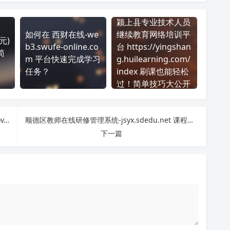
颍上县专业技术人员
如何在 西财在线-we
继续教育网络培训平
元)
b3.swufe-online.co
台 https://yingshan
简
m 平台快速完成学习
g.huilearning.com/
任务？
index 刷课也能轻松
过！简单技巧大公开
掌握 广东双融双创教师培训平台pc-srsc.gdedu.gov.cn 课程，简单刷课技巧分享！
顺德区教师在线研修管理系统-jsyx.sdedu.net 课程学习无压力！教你高效刷题技巧
下一篇