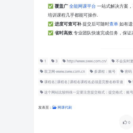
✅
覆盖广
全能网课平台
一站式解决方案，
培训课程几乎都能可操作.
✅
进度可查可补
提交后可随时
查单
如有遗
✅
省时高效
专业团队快速完成任务，保证
1
3
http://www.sww.com.cn/
不会实时
双卫网-www.sww.com.cn
多课程：账号
密码
课程名|课程名|课程名课程名必须是完整名称常速
这个网站比较特殊一定要注意提交格式：提交格式：账
发表至：
网课代刷
0