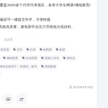
覆盖3000多个代学代考项目，各类大学生网课/继续教育/
漏还可一键提交补学，方便快捷.
高效高质量，避免因学业压力导致低分或挂科。
正文完
更新进度
代学
代考
刷网课
刷课
继续教育
自动刷课
请耐心等待
课程名
课程名称例子：单课程：账号
课程数量
号
2025年4月18日