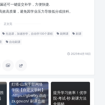
漏还可一键提交补学，方便快捷.
高效高质量，避免因学业压力导致低分或挂科。
正文完
先选课，加速秒学，自动学100个课程
刷网课
刷课
育
自动刷课
2025年4月18日
灯塔-山东干部网络
学院【自定义学时】
胜
提升学习效率！优学
-https://gbwlxy.dtdj
揭
院-考试-秒 刷课方法
zx.gov.cn/ 刷课也能
全揭秘