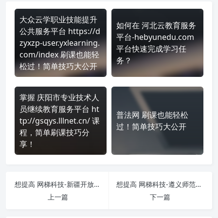
大众云学职业技能提升
如何在 河北云教育服务
公共服务平台 https://d
平台-hebyunedu.com
zyxzp-user.yxlearning.
平台快速完成学习任
com/index 刷课也能轻
务？
松过！简单技巧大公开
掌握 庆阳市专业技术人
员继续教育服务平台 ht
普法网 刷课也能轻松
tp://gsqys.lllnet.cn/ 课
过！简单技巧大公开
程，简单刷课技巧分
享！
想提高 网梯科技-新疆开放大学-zjryzjpx.webtrn.cn 刷课效率？看看这些实用技巧
想提高 网梯科技-遵义师范学院-我的专题培训zynczj.webtrn.cn 刷课效率？看看这些实用技巧
上一篇
下一篇