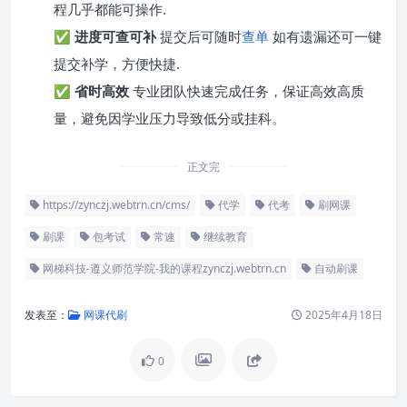
程几乎都能可操作.
✅
进度可查可补
提交后可随时
查单
如有遗漏还可一键
提交补学，方便快捷.
✅
省时高效
专业团队快速完成任务，保证高效高质
量，避免因学业压力导致低分或挂科。
正文完
https://zynczj.webtrn.cn/cms/
代学
代考
刷网课
刷课
包考试
常速
继续教育
网梯科技-遵义师范学院-我的课程zynczj.webtrn.cn
自动刷课
发表至：
网课代刷
2025年4月18日
0