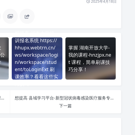
2025年4月18日
想提高 河海大学培
训报名系统 https://
欣
hhupx.webtrn.cn/
掌握 湖南开放大学-
公
ws/workspace/logi
我的课程-hnzjpx.ne
学
n/workspace/stud
t 课程，简单刷课技
ent/toLoginExt 刷
巧分享！
课效率？看看这些实
用技巧
提升学习效率！希沃学院-study.seewoedu.cn 刷课方法全揭秘
想提高 县域学习平台-新型冠状病毒感染医疗服务专项培训xy.mvwchina.com 刷课效率？看看这些实用技巧
下一篇