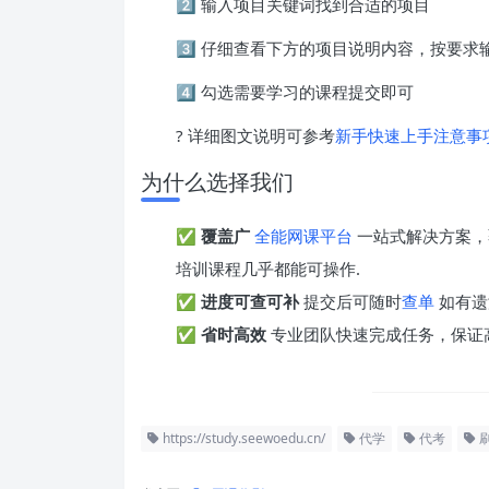
2️⃣ 输入项目关键词找到合适的项目
3️⃣ 仔细查看下方的项目说明内容，按要
4️⃣ 勾选需要学习的课程提交即可
? 详细图文说明可参考
新手快速上手注意事
为什么选择我们
✅
覆盖广
全能网课平台
一站式解决方案，
培训课程几乎都能可操作.
✅
进度可查可补
提交后可随时
查单
如有遗
✅
省时高效
专业团队快速完成任务，保证
https://study.seewoedu.cn/
代学
代考