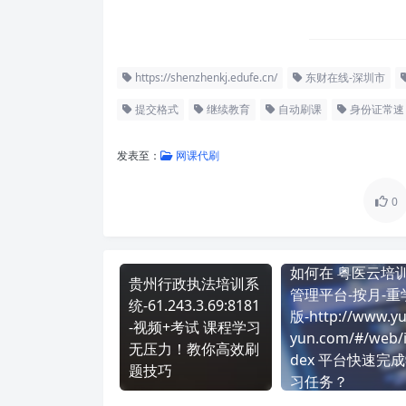
https://shenzhenkj.edufe.cn/
东财在线-深圳市
提交格式
继续教育
自动刷课
身份证常速
发表至：
网课代刷
0
如何在 粤医云培
贵州行政执法培训系
管理平台-按月-重
统-61.243.3.69:8181
版-http://www.y
-视频+考试 课程学习
yun.com/#/web/
无压力！教你高效刷
dex 平台快速完
题技巧
习任务？