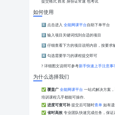
提交格式 姓名 身份证常速 包考试
如何使用
1️⃣ 点击进入
全能网课平台
自助下单平台
2️⃣ 输入项目关键词找到合适的项目
3️⃣ 仔细查看下方的项目说明内容，按要
4️⃣ 勾选需要学习的课程提交即可
? 详细图文说明可参考
新手快速上手注意事
为什么选择我们
✅
覆盖广
全能网课平台
一站式解决方案，
培训课程几乎都能可操作.
✅
进度可查可补
提交后可随时
查单
如有遗
✅
省时高效
专业团队快速完成任务，保证