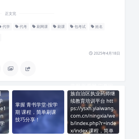
正文完
代学
代考
刷网课
刷课
包考试
姓名
2025年4月18日
掌握 医爱网-宁夏回
训
族自治区执业药师继
学
续教育培训平台 htt
掌握 青书学堂-按学
ue1
ps://ysxh.yiaiwang.
期 课程，简单刷课
in
com.cn/ningxia/we
技巧分享！
成学
b/index.php?r=inde
x/index 课程，简单
刷课技巧分享！