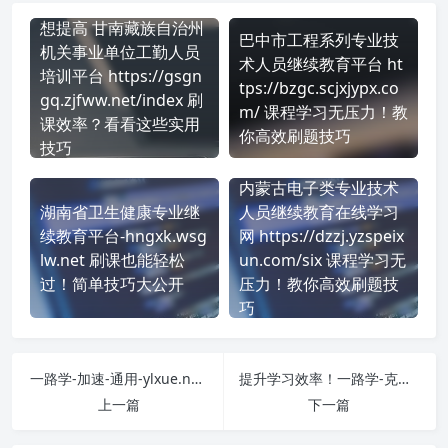
想提高 甘南藏族自治州
巴中市工程系列专业技
机关事业单位工勤人员
术人员继续教育平台 ht
培训平台 https://gsgn
tps://bzgc.scjxjypx.co
gq.zjfww.net/index 刷
m/ 课程学习无压力！教
课效率？看看这些实用
你高效刷题技巧
技巧
内蒙古电子类专业技术
湖南省卫生健康专业继
人员继续教育在线学习
续教育平台-hngxk.wsg
网 https://dzzj.yzspeix
lw.net 刷课也能轻松
un.com/six 课程学习无
过！简单技巧大公开
压力！教你高效刷题技
巧
一路学-加速-通用-ylxue.net 课程学习无压力！教你高效刷题技巧
提升学习效率！一路学-克州专业技术人员继续教育培训平台-kzzj.ylxue.net 刷课方法全揭秘
上一篇
下一篇