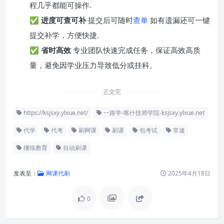
程几乎都能可操作.
✅
进度可查可补
提交后可随时
查单
如有遗漏还可一键
提交补学，方便快捷.
✅
省时高效
专业团队快速完成任务，保证高效高质
量，避免因学业压力导致低分或挂科。
正文完
https://ksjsxy.ylxue.net/
一路学-喀什技师学院-ksjsxy.ylxue.net
代学
代考
刷网课
刷课
包考试
常速
继续教育
自动刷课
发表至：
网课代刷
2025年4月18日
0