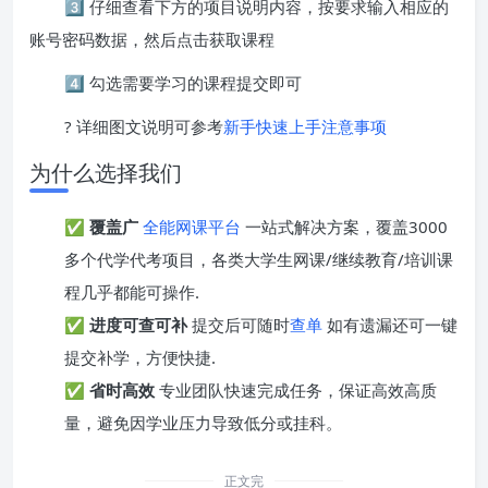
3️⃣ 仔细查看下方的项目说明内容，按要求输入相应的
账号密码数据，然后点击获取课程
4️⃣ 勾选需要学习的课程提交即可
? 详细图文说明可参考
新手快速上手注意事项
为什么选择我们
✅
覆盖广
全能网课平台
一站式解决方案，覆盖3000
多个代学代考项目，各类大学生网课/继续教育/培训课
程几乎都能可操作.
✅
进度可查可补
提交后可随时
查单
如有遗漏还可一键
提交补学，方便快捷.
✅
省时高效
专业团队快速完成任务，保证高效高质
量，避免因学业压力导致低分或挂科。
正文完