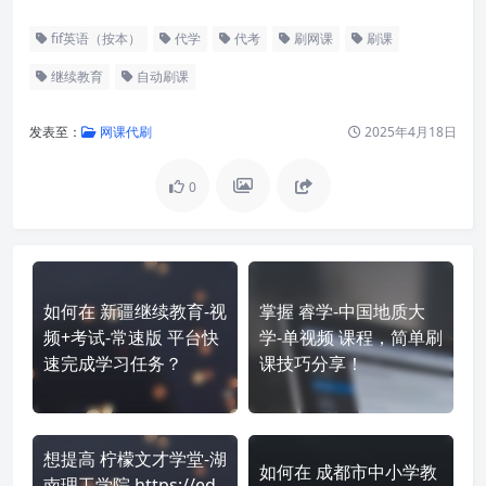
fif英语（按本）
代学
代考
刷网课
刷课
继续教育
自动刷课
发表至：
网课代刷
2025年4月18日
0
如何在 新疆继续教育-视
掌握 睿学-中国地质大
频+考试-常速版 平台快
学-单视频 课程，简单刷
速完成学习任务？
课技巧分享！
想提高 柠檬文才学堂-湖
如何在 成都市中小学教
南理工学院 https://ed