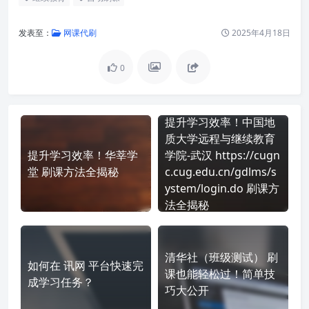
发表至：
网课代刷
2025年4月18日
0
提升学习效率！中国地
质大学远程与继续教育
提升学习效率！华莘学
学院-武汉 https://cugn
堂 刷课方法全揭秘
c.cug.edu.cn/gdlms/s
ystem/login.do 刷课方
法全揭秘
清华社（班级测试） 刷
如何在 讯网 平台快速完
课也能轻松过！简单技
成学习任务？
巧大公开