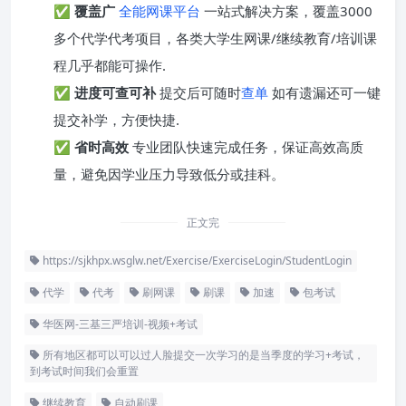
✅
覆盖广
全能网课平台
一站式解决方案，覆盖3000
多个代学代考项目，各类大学生网课/继续教育/培训课
程几乎都能可操作.
✅
进度可查可补
提交后可随时
查单
如有遗漏还可一键
提交补学，方便快捷.
✅
省时高效
专业团队快速完成任务，保证高效高质
量，避免因学业压力导致低分或挂科。
正文完
https://sjkhpx.wsglw.net/Exercise/ExerciseLogin/StudentLogin
代学
代考
刷网课
刷课
加速
包考试
华医网-三基三严培训-视频+考试
所有地区都可以可以过人脸提交一次学习的是当季度的学习+考试，
到考试时间我们会重置
继续教育
自动刷课