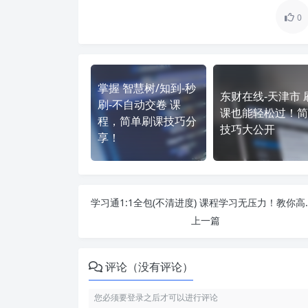
0
掌握 智慧树/知到-秒
东财在线-天津市 
刷-不自动交卷 课
课也能轻松过！简
程，简单刷课技巧分
技巧大公开
享！
学习通1:1全包(不清
上一篇
评论（没有评论）