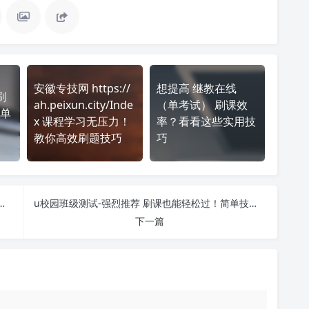
安徽专技网 https://
想提高 继教在线
刷
ah.peixun.city/Inde
（单考试） 刷课效
单
x 课程学习无压力！
率？看看这些实用技
教你高效刷题技巧
巧
进度) 课程学习无压力！教你高效刷题技巧
u校园班级测试-强烈推荐 刷课也能轻松过！简单技巧大公开
下一篇