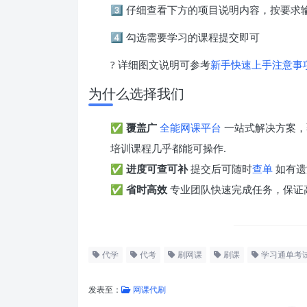
3️⃣ 仔细查看下方的项目说明内容，按要
4️⃣ 勾选需要学习的课程提交即可
? 详细图文说明可参考
新手快速上手注意事
为什么选择我们
✅
覆盖广
全能网课平台
一站式解决方案，
培训课程几乎都能可操作.
✅
进度可查可补
提交后可随时
查单
如有遗
✅
省时高效
专业团队快速完成任务，保证
代学
代考
刷网课
刷课
学习通单考
发表至：
网课代刷