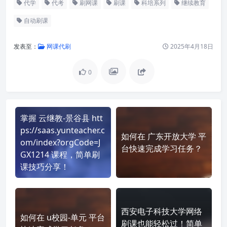
代学
代考
刷网课
刷课
科培系列
继续教育
自动刷课
发表至：
网课代刷
2025年4月18日
0
掌握 云继教-景谷县 htt
ps://saas.yunteacher.c
如何在 广东开放大学 平
om/index?orgCode=J
台快速完成学习任务？
GX1214 课程，简单刷
课技巧分享！
西安电子科技大学网络
如何在 u校园-单元 平台
刷课也能轻松过！简单