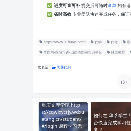
✅
进度可查可补
提交后可随时
查单
如有遗
✅
省时高效
专业团队快速完成任务，保证
https://www.91huayi.com/
代学
代考
刷
华医网-区域培训-山西省医院培训平台
继续教育
发表至：
网课代刷
0
重庆文理学院 http
s://cqwlxycrjy.wdxu
如何在 华莘学堂 
etang.cn/student/
台快速完成学习任
#/login 课程学习无
务？