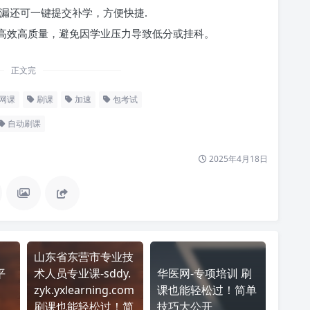
漏还可一键提交补学，方便快捷.
高效高质量，避免因学业压力导致低分或挂科。
正文完
网课
刷课
加速
包考试
自动刷课
2025年4月18日
山东省东营市专业技
平
术人员专业课-sddy.
华医网-专项培训 刷
zyk.yxlearning.com
课也能轻松过！简单
刷课也能轻松过！简
技巧大公开