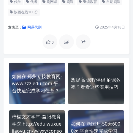
代学
代考
刷网课
刷课
继续教育
自动刷课
陕西在线100分
发表至：
网课代刷
2025年4月18日
0
如何在 郑州专技教育网-
想提高 课程伴侣 刷课效
www.zzzjedu.com 平
率？看看这些实用技巧
台快速完成学习任务？
柠檬文才学堂-益阳教育
学院 http://edu.wuxue
如何在 新国开-50天600
jiaoyu.cn/yyjyxy/conso
0次 平台快速完成学习