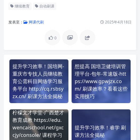
继续教育
自动刷课
发表至：
网课代刷
2025年4月18日
0
提升学习效率！国培网-
想提高 国培卫健培训管
重庆市专技人员继续教
理平台-包年-常速版-htt
育公需科目网络学习服
ps://www.gpwjzx.co
务平台 http://cq.rsbsy
m/ 刷课效率？看看这些
zx.cn/ 刷课方法全揭秘
实用技巧
柠檬文才学堂-广西楚才
教育成教 https://edu.
wencaischool.net/gxc
提升学习效率！睿学 刷
cjy/console/ 课程学习
课方法全揭秘