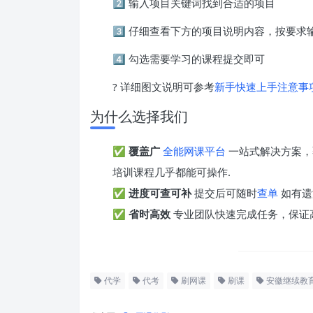
2️⃣ 输入项目关键词找到合适的项目
3️⃣ 仔细查看下方的项目说明内容，按要
4️⃣ 勾选需要学习的课程提交即可
? 详细图文说明可参考
新手快速上手注意事
为什么选择我们
✅
覆盖广
全能网课平台
一站式解决方案，
培训课程几乎都能可操作.
✅
进度可查可补
提交后可随时
查单
如有遗
✅
省时高效
专业团队快速完成任务，保证
代学
代考
刷网课
刷课
安徽继续教