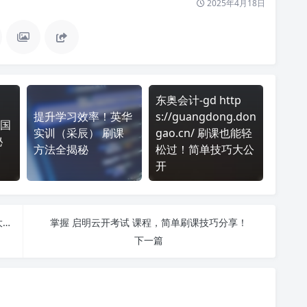
2025年4月18日
东奥会计-gd http
提升学习效率！英华
s://guangdong.don
国
实训（采辰） 刷课
gao.cn/ 刷课也能轻
秘
方法全揭秘
松过！简单技巧大公
开
国开电中(账号)仅考试 刷课也能轻松过！简单技巧大公开
掌握 启明云开考试 课程，简单刷课技巧分享！
下一篇